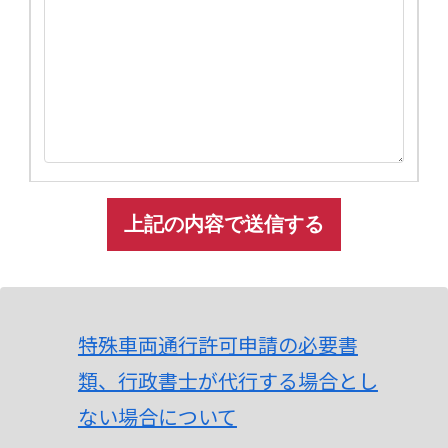
A
l
t
特殊車両通行許可申請の必要書
e
類、行政書士が代行する場合とし
r
ない場合について