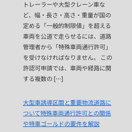
n
トレーラーや大型クレーン車な
a
ど、幅・長さ・高さ・重量が国の
t
定める「一般的制限値」を超える
i
車両を公道で走らせるには、道路
v
管理者から「特殊車両通行許可」
e
を受けなければなりません。 この
:
許認可申請では、車両や経路に関
する複数の […]
大型車誘導区間と重要物流道路に
ついて特殊車両通行許可との関係
や特車ゴールドの要件を解説