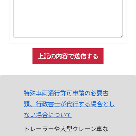
A
l
t
特殊車両通行許可申請の必要書
e
類、行政書士が代行する場合とし
r
ない場合について
n
トレーラーや大型クレーン車な
a