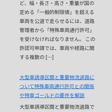
ど、幅・長さ・高さ・重量が国の
t
定める「一般的制限値」を超える
i
車両を公道で走らせるには、道路
v
管理者から「特殊車両通行許可」
e
を受けなければなりません。 この
:
許認可申請では、車両や経路に関
する複数の […]
大型車誘導区間と重要物流道路に
ついて特殊車両通行許可との関係
や特車ゴールドの要件を解説
大型車誘導区間と重要物流道路で