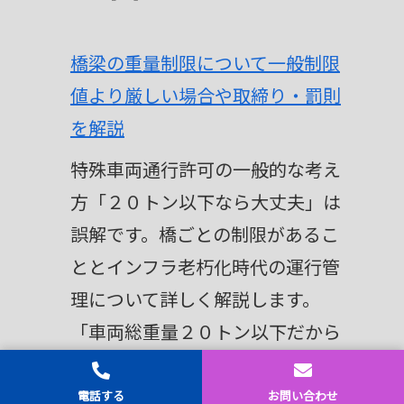
橋梁の重量制限について一般制限
値より厳しい場合や取締り・罰則
を解説
特殊車両通行許可の一般的な考え
方「２０トン以下なら大丈夫」は
誤解です。橋ごとの制限があるこ
ととインフラ老朽化時代の運行管
理について詳しく解説します。
「車両総重量２０トン以下だから
問題ない」とか「特車許可を取っ
ていればど […]
ホーム
シェア
トップ
サイドバー
電話する
お問い合わせ