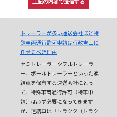
A
l
t
トレーラーが多い運送会社ほど特
e
殊車両通行許可申請は行政書士に
r
任せるべき理由
n
セミトレーラーやフルトレーラ
a
ー、ポールトレーラーといった連
t
結車を保有する運送会社にとっ
i
て、特殊車両通行許可（特車申
v
請）は必ず必要になってきます
e
が、連結車は「トラクタ（トラク
: