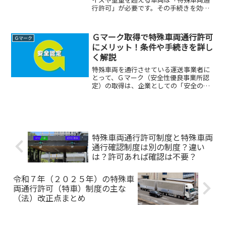
行許可」が必要です。その手続きを効率
化する制度として注目されているのが
「特車ゴールド」と「包括申請」です。
国土交通省や全日本トラック協会の情報
Ｇマーク取得で特殊車両通行許可
Ｇマーク
をもとに、特車ゴールド制度...
にメリット！条件や手続きを詳し
く解説
特殊車両を通行させている運送事業者に
とって、Ｇマーク（安全性優良事業所認
定）の取得は、企業としての「安全の証
明」以上のメリットがたくさんありま
す。その中でも特に、特殊車両通行許可
（特車許可）における有効期間の延長
は、手続きなどの負担をかなり...
特殊車両通行許可制度と特殊車両
通行確認制度は別の制度？違い
は？許可あれば確認は不要？
令和７年（２０２５年）の特殊車
両通行許可（特車）制度の主な
（法）改正点まとめ