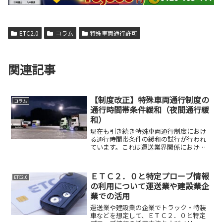
ETC2.0
コラム
特殊車両通行許可
関連記事
【制度改正】特殊車両通行制度の
コラム
通行時間帯条件緩和（夜間通行緩
和）
現在も引き続き特殊車両通行制度におけ
る通行時間帯条件の緩和の試行が行われ
ています。これは運送業界関係における
人手不足の解消や働き方改革の後押しと
して行われています。特殊車両（特車）
制度の夜間通行条件が2024年（令和6年）
ＥＴＣ２．０と特定プローブ情報
ETC2.0
4月から緩和されて...
の利用について運送業や建設業企
業での活用
運送業や建設業の企業でトラック・特装
車などを想定して、ＥＴＣ２．０と特定