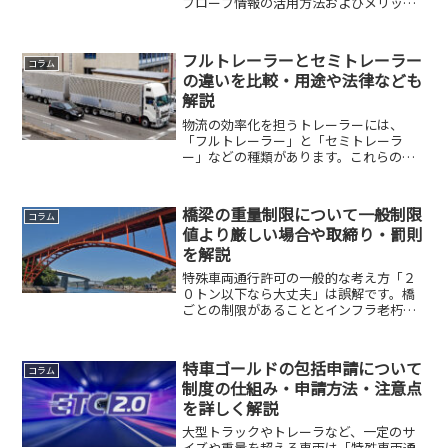
プローブ情報の活用方法およびメリット
をまとめました。運送業や建設業におい
ては、ＥＴＣ２．０＋特定プローブ情報
は運行管理、安全運転、効率化、特殊車
フルトレーラーとセミトレーラー
コラム
両通行許可対応などで有効...
の違いを比較・用途や法律なども
解説
物流の効率化を担うトレーラーには、
「フルトレーラー」と「セミトレーラ
ー」などの種類があります。これらの違
いや、それぞれの用途、運行に関する法
律などを詳しく解説します。フルトレー
ラーとセミトレーラーの違いフルトレー
橋梁の重量制限について一般制限
コラム
ラー（Full Traile...
値より厳しい場合や取締り・罰則
を解説
特殊車両通行許可の一般的な考え方「２
０トン以下なら大丈夫」は誤解です。橋
ごとの制限があることとインフラ老朽化
時代の運行管理について詳しく解説しま
す。「車両総重量２０トン以下だから問
題ない」とか「特車許可を取っていれば
特車ゴールドの包括申請について
コラム
どこでも通れる」は正しい...
制度の仕組み・申請方法・注意点
を詳しく解説
大型トラックやトレーラなど、一定のサ
イズや重量を超える車両は「特殊車両通