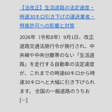
t
【法改正】生活道路の法定速度・
e
時速30キロ引き下げの運送業者・
r
特車許可への影響と対策
n
2026年（令和8年）9月1日、改正
a
道路交通法施行令が施行され、中
t
央線や中央分離帯のない「生活道
i
路」を走行する自動車の法定速度
v
が、これまでの時速60キロから時
e
速30キロへと大幅に引き下げられ
:
ます。 全国の一般道路のうちお
[…]