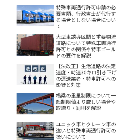
特殊車両通行許可申請の必
要書類、行政書士が代行す
る場合としない場合につい
て
大型車誘導区間と重要物流
道路について特殊車両通行
許可との関係や特車ゴール
ドの要件を解説
【法改正】生活道路の法定
速度・時速30キロ引き下げ
の運送業者・特車許可への
影響と対策
橋梁の重量制限について一
般制限値より厳しい場合や
取締り・罰則を解説
ユニック車とクレーン車の
違いと特殊車両通行許可の
扱いについて