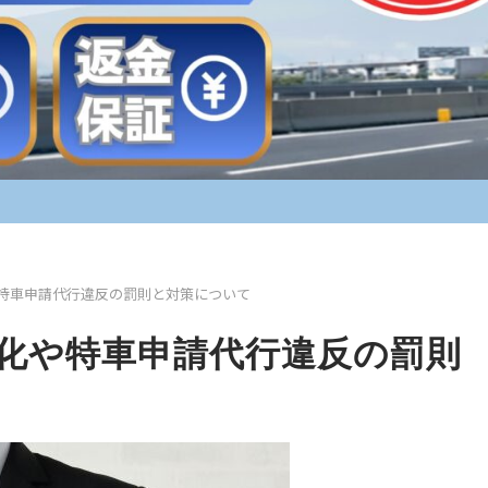
特車申請代行違反の罰則と対策について
化や特車申請代行違反の罰則