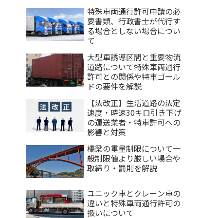
特殊車両通行許可申請の必
要書類、行政書士が代行す
る場合としない場合につい
て
大型車誘導区間と重要物流
道路について特殊車両通行
許可との関係や特車ゴール
ドの要件を解説
【法改正】生活道路の法定
速度・時速30キロ引き下げ
の運送業者・特車許可への
影響と対策
橋梁の重量制限について一
般制限値より厳しい場合や
取締り・罰則を解説
ユニック車とクレーン車の
違いと特殊車両通行許可の
扱いについて