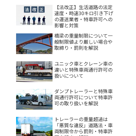
【法改正】生活道路の法定
速度・時速30キロ引き下げ
の運送業者・特車許可への
影響と対策
橋梁の重量制限について一
般制限値より厳しい場合や
取締り・罰則を解説
ユニック車とクレーン車の
違いと特殊車両通行許可の
扱いについて
ダンプトレーラーと特殊車
両通行許可について特車許
可の取り扱いを解説
トレーラーの重量超過は
「悪質な違反」道路法・車
両制限令から罰則・特車許