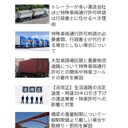
トレーラーが多い運送会社
ほど特殊車両通行許可申請
は行政書士に任せるべき理
由
特殊車両通行許可申請の必
要書類、行政書士が代行す
る場合としない場合につい
て
大型車誘導区間と重要物流
道路について特殊車両通行
許可との関係や特車ゴール
ドの要件を解説
【法改正】生活道路の法定
速度・時速30キロ引き下げ
の運送業者・特車許可への
影響と対策
橋梁の重量制限について一
般制限値より厳しい場合や
取締り・罰則を解説