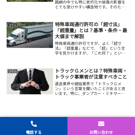
路網の中でも特に老朽化や損傷の影響を
とても受けやすい構造物です。そのた
め、一定の大きさや重さを超える「特殊
車両」が通行する場合には、厳しい審査
と条件がつけられています。道路法に基
特殊車両通行許可の「超寸法」
コラム
づいて、一般的制限値を超え...
「超重量」とは？基準・条件・最
大値まで解説
特殊車両通行許可ですが、よく「超寸
法」「超重量」などで、「超」という文
字を見かけますが、「これ何？」という
質問がありましたので、これに関して制
度など詳しく解説します。「超寸法」
「超重量」の意味だけではなく、この記
トラックＧメンとは？特殊車両・
コラム
事を読んで頂ければ、特殊車両...
トラック事業者が注意すべきこと
運送業界や建設業界で「トラックＧメ
ン」という言葉を聞いたことがあると思
います。特に、ダンプカー・ミキサー
車・クレーン車・トレーラーなどの特殊
車両を保有して運行している事業者やド
ライバーにとってはとても気になる言葉
ですね。トラックＧメンとは何...
【Q&A】特殊車両通行確認制度
（通行可能経路・オンライン・回
ホーム
シェア
トップ
サイドバー
電話する
お問い合わせ