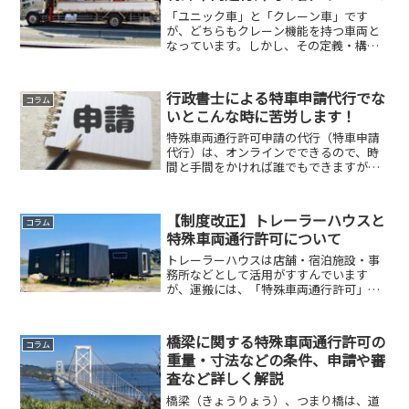
「ユニック車」と「クレーン車」です
が、どちらもクレーン機能を持つ車両と
なっています。しかし、その定義・構
造・法的位置づけは大きく異なります。
特殊車両通行許可（特車申請）において
は、この違いを正確に理解しておかなけ
行政書士による特車申請代行でな
コラム
れば、申請漏れや道路法違反に...
いとこんな時に苦労します！
特殊車両通行許可申請の代行（特車申請
代行）は、オンラインでできるので、時
間と手間をかければ誰でもできますが、
操作などの習熟コストや行政とのやりと
りが必要な案件の場合のことを考える
と、行政書士に頼んだほうが結局、安あ
【制度改正】トレーラーハウスと
コラム
がりになることが多くありま...
特殊車両通行許可について
トレーラーハウスは店舗・宿泊施設・事
務所などとして活用がすすんでいます
が、運搬には、「特殊車両通行許可」や
「基準緩和認定」などの制度が関係して
います。国土交通省の制度改正により、
一定条件下での公道走行が可能となりま
橋梁に関する特殊車両通行許可の
コラム
したが、「道路法」「道路運...
重量・寸法などの条件、申請や審
査など詳しく解説
橋梁（きょうりょう）、つまり橋は、道