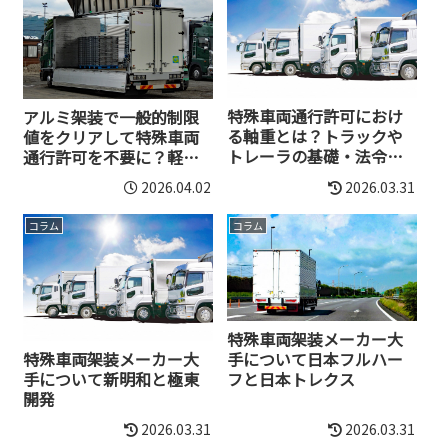
特殊車両通行許可におけ
アルミ架装で一般的制限
る軸重とは？トラックや
値をクリアして特殊車両
トレーラの基礎・法令・
通行許可を不要に？軽量
実務を解説
化のメリット
2026.04.02
2026.03.31
コラム
コラム
特殊車両架装メーカー大
特殊車両架装メーカー大
手について日本フルハー
手について新明和と極東
フと日本トレクス
開発
2026.03.31
2026.03.31