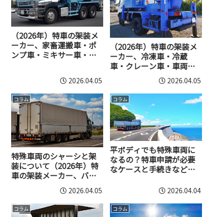
（2026年）特車の架装メ
ーカー、家畜運搬車・ポ
（2026年）特車の架装メ
ンプ車・ミキサー車・清
ーカー、冷凍車・冷蔵
掃車・消防車編
車・クレーン車・車両運
搬車編
2026.04.05
2026.04.05
コラム
コラム
平ボディでも特殊車両に
特殊車両のシャーシと架
なるの？特車申請が必要
装について（2026年）特
なケースと手続きなど解
車の架装メーカー、バ
説
ン・ウイング編
2026.04.05
2026.04.04
コラム
コラム