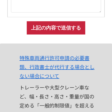
A
l
t
特殊車両通行許可申請の必要書
e
類、行政書士が代行する場合とし
r
ない場合について
n
トレーラーや大型クレーン車な
a
ど、幅・長さ・高さ・重量が国の
t
定める「一般的制限値」を超える
i