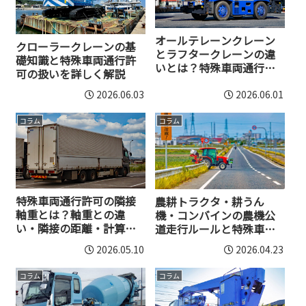
オールテレーンクレーン
クローラークレーンの基
とラフタークレーンの違
礎知識と特殊車両通行許
いとは？特殊車両通行許
可の扱いを詳しく解説
可の扱いも解説
2026.06.03
2026.06.01
コラム
コラム
特殊車両通行許可の隣接
農耕トラクタ・耕うん
軸重とは？軸重との違
機・コンバインの農機公
い・隣接の距離・計算方
道走行ルールと特殊車両
法
通行許可について
2026.05.10
2026.04.23
コラム
コラム