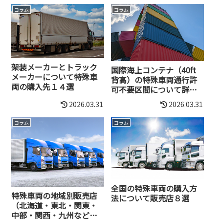
コラム
コラム
架装メーカーとトラック
国際海上コンテナ（40ft
メーカーについて特殊車
背高）の特殊車両通行許
両の購入先１４選
可不要区間について詳し
く解説
2026.03.31
2026.03.31
コラム
コラム
全国の特殊車両の購入方
特殊車両の地域別販売店
法について販売店８選
（北海道・東北・関東・
中部・関西・九州など）