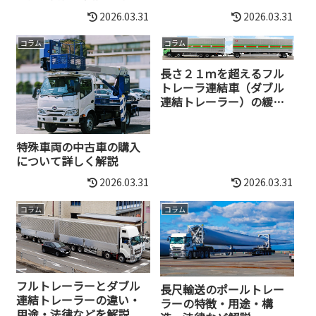
のまとめ
2026.03.31
2026.03.31
コラム
コラム
長さ２１ｍを超えるフル
トレーラ連結車（ダブル
連結トレーラー）の緩和
要件（国交省発表）
特殊車両の中古車の購入
について詳しく解説
2026.03.31
2026.03.31
コラム
コラム
フルトレーラーとダブル
長尺輸送のポールトレー
連結トレーラーの違い・
ラーの特徴・用途・構
用途・法律などを解説