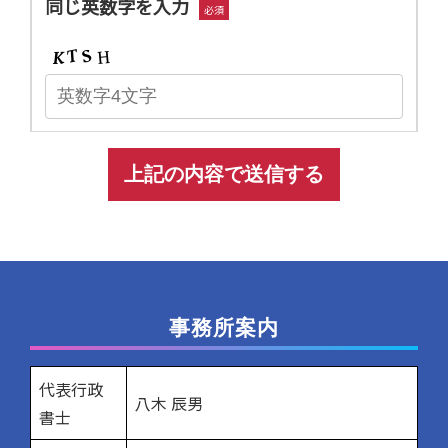
同じ英数字を入力
必須
A
l
t
事務所案内
e
代表行政
r
八木 辰男
書士
n