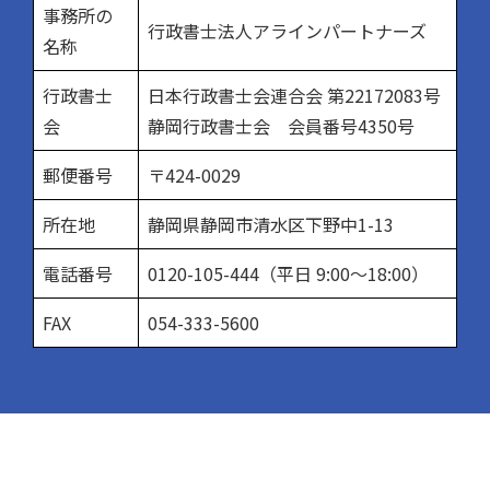
事務所の
a
行政書士法人アラインパートナーズ
名称
t
行政書士
日本行政書士会連合会 第22172083号
i
会
静岡行政書士会 会員番号4350号
v
郵便番号
〒424-0029
e
:
所在地
静岡県静岡市清水区下野中1-13
電話番号
0120-105-444（平日 9:00～18:00）
FAX
054-333-5600