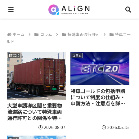
ホーム
コラム
特殊車両通行許可
特車ゴー
ルド
ETC2.0
コラム
特車ゴールドの包括申請
について制度の仕組み・
申請方法・注意点を詳し
大型車誘導区間と重要物
く解説
流道路について特殊車両
通行許可との関係や特車
ゴールドの要件を解説
2026.08.07
2026.05.15