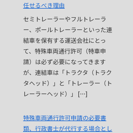
r
任せるべき理由
n
セミトレーラーやフルトレーラ
a
ー、ポールトレーラーといった連
t
結車を保有する運送会社にとっ
i
て、特殊車両通行許可（特車申
v
請）は必ず必要になってきます
e
が、連結車は「トラクタ（トラク
:
タヘッド）」と「トレーラー（ト
レーラーヘッド）」 […]
特殊車両通行許可申請の必要書
類、行政書士が代行する場合とし