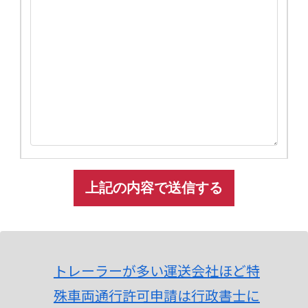
A
l
t
トレーラーが多い運送会社ほど特
e
殊車両通行許可申請は行政書士に