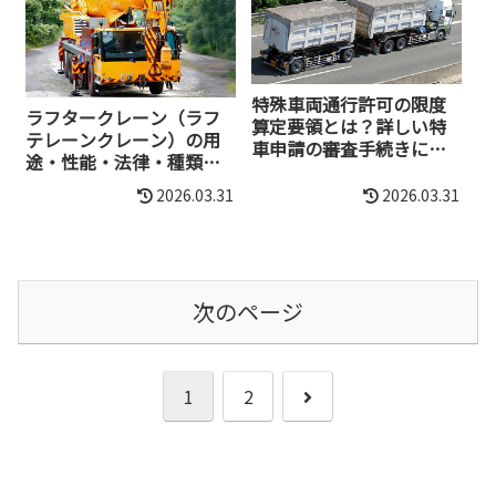
特殊車両通行許可の限度
ラフタークレーン（ラフ
算定要領とは？詳しい特
テレーンクレーン）の用
車申請の審査手続きにつ
途・性能・法律・種類な
いて
ど解説
2026.03.31
2026.03.31
次のページ
次
1
2
へ