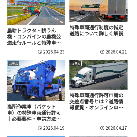
特殊車両通行制度の指定
農耕トラクタ・耕うん
道路について詳しく解説
機・コンバインの農機公
道走行ルールと特殊車両
通行許可について
2026.04.23
2026.04.21
コラム
コラム
特殊車両通行許可申請の
交差点番号とは？道路情
高所作業車（バケット
報便覧・オンライン申
車）の特殊車両通行許可
請・未収録対応まで解説
｜必要要件・申請方法・
注意点を完全解説
2026.04.19
2026.04.17