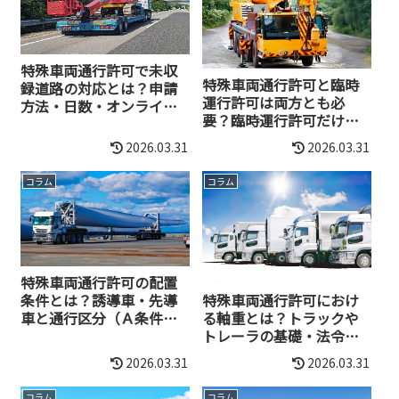
特殊車両通行許可で未収
特殊車両通行許可と臨時
録道路の対応とは？申請
運行許可は両方とも必
方法・日数・オンライン
要？臨時運行許可だけで
手続など解説
もＯＫ？
2026.03.31
2026.03.31
コラム
コラム
特殊車両通行許可の配置
条件とは？誘導車・先導
特殊車両通行許可におけ
車と通行区分（Ａ条件・
る軸重とは？トラックや
Ｂ条件）
トレーラの基礎・法令・
実務を解説
2026.03.31
2026.03.31
コラム
コラム