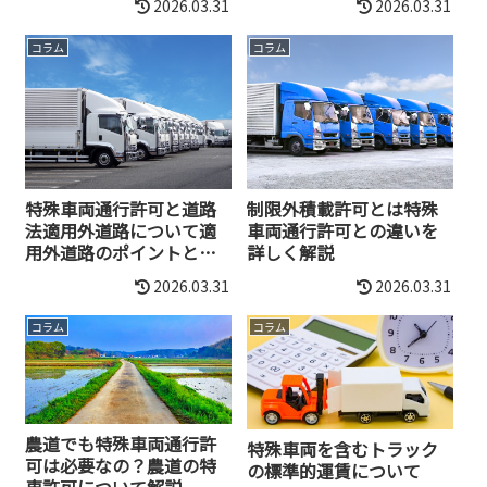
2026.03.31
2026.03.31
コラム
コラム
特殊車両通行許可と道路
制限外積載許可とは特殊
法適用外道路について適
車両通行許可との違いを
用外道路のポイントと注
詳しく解説
意点
2026.03.31
2026.03.31
コラム
コラム
農道でも特殊車両通行許
特殊車両を含むトラック
可は必要なの？農道の特
の標準的運賃について
車許可について解説