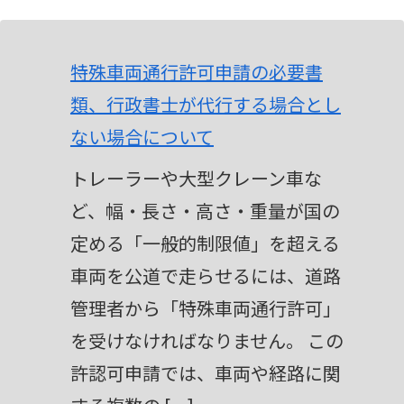
A
l
t
特殊車両通行許可申請の必要書
e
類、行政書士が代行する場合とし
r
ない場合について
n
トレーラーや大型クレーン車な
a
ど、幅・長さ・高さ・重量が国の
t
定める「一般的制限値」を超える
i
車両を公道で走らせるには、道路
v
管理者から「特殊車両通行許可」
e
を受けなければなりません。 この
:
許認可申請では、車両や経路に関