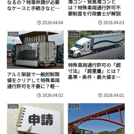
海コン・背高海コンと
なるの？特車申請が必要
は？特殊車両通行許可不
なケースと手続きなど解
要制度を行政書士が解説
説
2026.04.04
2026.04.03
コラム
コラム
特殊車両通行許可の「超
寸法」「超重量」とは？
アルミ架装で一般的制限
基準・条件・最大値まで
値をクリアして特殊車両
解説
通行許可を不要に？軽量
化のメリット
2026.04.02
2026.04.01
コラム
コラム