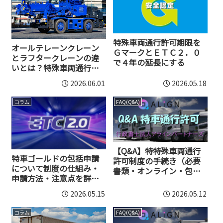
特殊車両通行許可期限を
オールテレーンクレーン
ＧマークとＥＴＣ２．０
とラフタークレーンの違
で４年の延長にする
いとは？特殊車両通行許
可の扱いも解説
2026.06.01
2026.05.18
コラム
FAQ(Q&A)
【Q&A】特特殊車両通行
特車ゴールドの包括申請
許可制度の手続き（必要
について制度の仕組み・
書類・オンライン・包括
申請方法・注意点を詳し
申請・手数料など）質問
く解説
回答集
2026.05.15
2026.05.12
コラム
FAQ(Q&A)