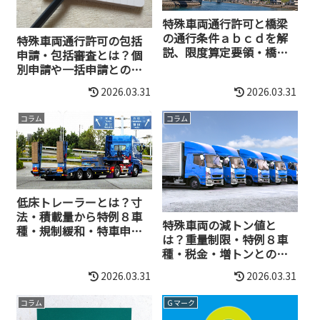
特殊車両通行許可と橋梁
の通行条件ａｂｃｄを解
特殊車両通行許可の包括
説、限度算定要領・橋梁
申請・包括審査とは？個
計算も網羅
別申請や一括申請との違
い・メリットと手続きま
2026.03.31
2026.03.31
で徹底解説
コラム
コラム
低床トレーラーとは？寸
法・積載量から特例８車
特殊車両の減トン値と
種・規制緩和・特車申請
は？重量制限・特例８車
（代行）まで解説
種・税金・増トンとの違
いなど解説
2026.03.31
2026.03.31
コラム
Ｇマーク