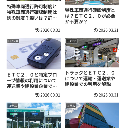
特殊車両通行許可制度と
特殊車両通行確認制度と
特殊車両通行確認制度は
は？ＥＴＣ２．０が必要
別の制度？違いは？許可
か不要か？
あれば確認は不要？
2026.03.31
2026.03.31
ETC2.0
ETC2.0
トラックとＥＴＣ２．０
ＥＴＣ２．０と特定プロ
について運輸・運送業や
ーブ情報の利用について
建設業での利用を解説
運送業や建設業企業での
活用
2026.03.31
2026.03.31
コラム
コラム