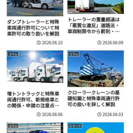
トレーラーの重量超過は
ダンプトレーラーと特殊
「悪質な違反」道路法・
車両通行許可について特
車両制限令から罰則・特
車許可の取り扱いを解説
車許可申請まで解説
2026.06.10
2026.06.09
コラム
コラム
クローラークレーンの基
増トントラックと特殊車
礎知識と特殊車両通行許
両通行許可、新規格車と
可の扱いを詳しく解説
の関係・申請の注意点を
解説
2026.06.06
2026.06.03
コラム
Ｇマーク