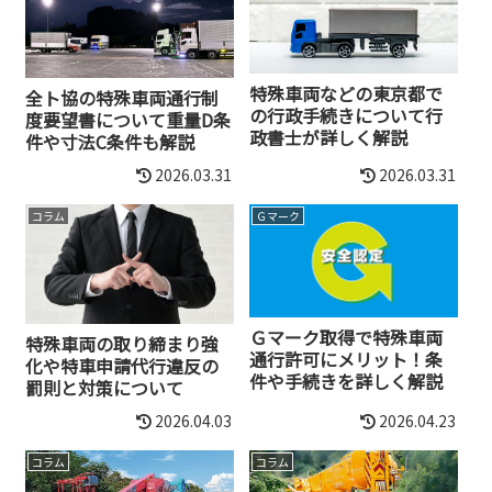
特殊車両などの東京都で
全ト協の特殊車両通行制
の行政手続きについて行
度要望書について重量D条
政書士が詳しく解説
件や寸法C条件も解説
2026.03.31
2026.03.31
コラム
Ｇマーク
Ｇマーク取得で特殊車両
特殊車両の取り締まり強
通行許可にメリット！条
化や特車申請代行違反の
件や手続きを詳しく解説
罰則と対策について
2026.04.03
2026.04.23
コラム
コラム