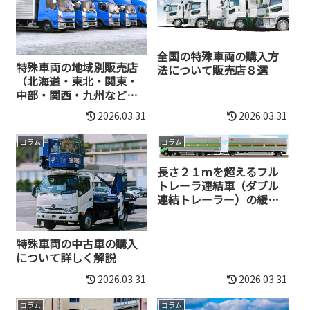
全国の特殊車両の購入方
特殊車両の地域別販売店
法について販売店８選
（北海道・東北・関東・
中部・関西・九州など）
のまとめ
2026.03.31
2026.03.31
コラム
コラム
長さ２１ｍを超えるフル
トレーラ連結車（ダブル
連結トレーラー）の緩和
要件（国交省発表）
特殊車両の中古車の購入
について詳しく解説
2026.03.31
2026.03.31
コラム
コラム