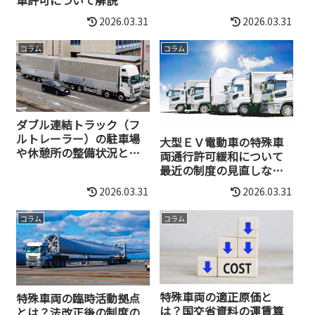
2026.03.31
2026.03.31
コラム
コラム
ダブル連結トラック（フ
ルトレーラー）の駐車場
大型ＥＶ電動車の特殊車
や休憩所の整備状況と対
両通行許可緩和について
象路線拡充状況（2026年
最近の制度の見直しなど
版）
の状況
2026.03.31
2026.03.31
コラム
コラム
特殊車両の適正原価と
特殊車両の臨時活動拠点
は？国交省資料の運賃算
とは？法改正後の制度の