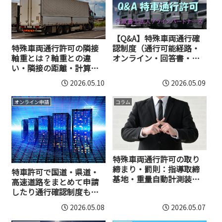
【Q&A】特殊車両通行確
特殊車両通行許可の隣接
認制度（通行可能経路・
軸重とは？軸重との違
オンライン・回答書・重
い・隣接の距離・計算方
量記録）質問回答集
法
2026.05.10
2026.05.09
オンライン申請
コラム
特殊車両通行許可の取り
締まり・罰則：指導取締
特車許可で国道・県道・
基地・重量自動計測装置
高速道路をまとめて申請
の監視とは
したり通行確認制度もオ
ンライン申請できるの？
2026.05.08
2026.05.07