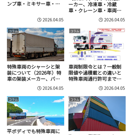
ンプ車・ミキサー車・清
ーカー、冷凍車・冷蔵
掃車・消防車編
車・クレーン車・車両運
搬車編
2026.04.05
2026.04.05
コラム
コラム
特殊車両のシャーシと架
車両制限令とは？一般制
装について（2026年）特
限値や過積載との違いと
車の架装メーカー、バ
特殊車両通行許可まで解
ン・ウイング編
説
2026.04.05
2026.04.05
コラム
コラム
平ボディでも特殊車両に