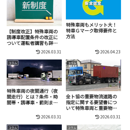
特殊車両もメリット大！
特車Ｇマーク取得要件と
【制度改正】特殊車両の
方法
誘導車配置条件の改正に
ついて運転者講習も詳し
く解説
2026.03.31
2026.04.23
コラム
コラム
特殊車両の夜間通行（夜
全ト協の重要物流道路の
間走行）とは？条件・時
指定に関する要望書につ
間帯・誘導車・罰則まで
いて特殊車両と重要物流
詳しく解説
道路
2026.03.31
2026.03.31
コラム
コラム