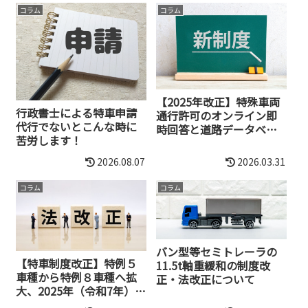
コラム
コラム
【2025年改正】特殊車両
行政書士による特車申請
通行許可のオンライン即
代行でないとこんな時に
時回答と道路データベー
苦労します！
ス活用術
2026.08.07
2026.03.31
コラム
コラム
バン型等セミトレーラの
【特車制度改正】特例５
11.5t軸重緩和の制度改
車種から特例８車種へ拡
正・法改正について
大、2025年（令和7年）法
改正について