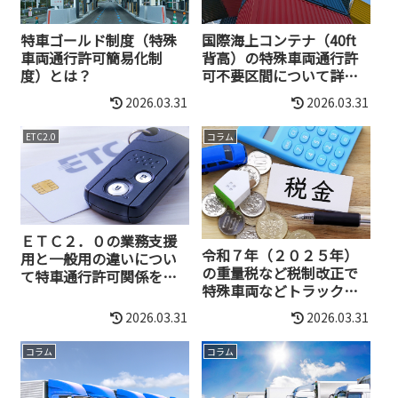
特車ゴールド制度（特殊
国際海上コンテナ（40ft
車両通行許可簡易化制
背高）の特殊車両通行許
度）とは？
可不要区間について詳し
く解説
2026.03.31
2026.03.31
ETC2.0
コラム
ＥＴＣ２．０の業務支援
令和７年（２０２５年）
用と一般用の違いについ
の重量税など税制改正で
て特車通行許可関係を解
特殊車両などトラックへ
説
の影響と変更内容
2026.03.31
2026.03.31
コラム
コラム