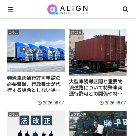
コラム
ETC2.0
特殊車両通行許可申請の
大型車誘導区間と重要物
必要書類、行政書士が代
流道路について特殊車両
行する場合としない場合
通行許可との関係や特車
について
ゴールドの要件を解説
2026.08.07
2026.08.07
コラム
お客様の声