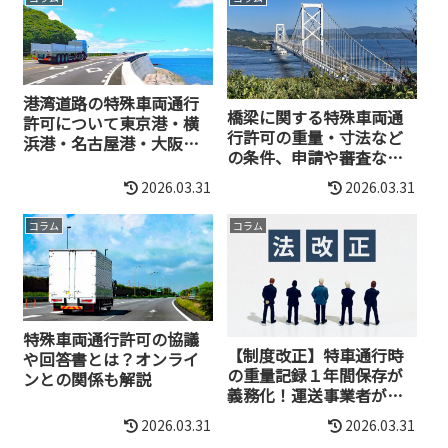
港湾道路の特殊車両通行
橋梁に関する特殊車両通
許可について東京港・横
行許可の重量・寸法など
浜港・名古屋港・大阪
の条件、申請や審査など
港・神戸港を詳しく解説
詳しく解説
2026.03.31
2026.03.31
コラム
コラム
特殊車両通行許可の協議
【制度改正】特車通行時
や回答書とは？オンライ
の重量記録１年間保存が
ンとの関係も解説
義務化！運送事業者が確
認すべきポイント
2026.03.31
2026.03.31