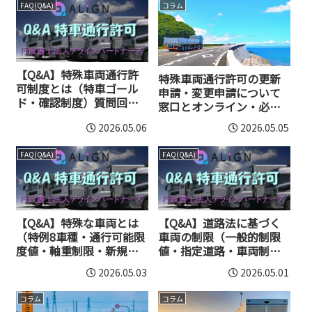
FAQ(Q&A)
コラム
【Q&A】特殊車両通行許
特殊車両通行許可の更新
可制度とは（特車ゴール
申請・変更申請について
ド・確認制度）質問回答
窓口とオンライン・必要
集
書類・注意点など解説
2026.05.06
2026.05.05
FAQ(Q&A)
FAQ(Q&A)
【Q&A】特殊な車両とは
【Q&A】道路法に基づく
（特例8車種・通行可能限
車両の制限（一般的制限
度値・軸重制限・新規格
値・指定道路・車両制限
車など）質問回答集
法令）質問回答集
2026.05.03
2026.05.01
コラム
コラム