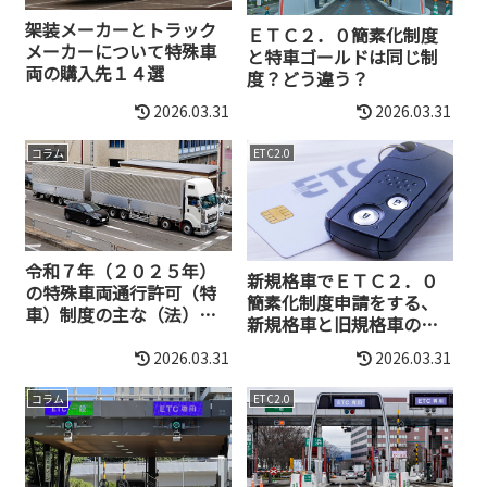
架装メーカーとトラック
ＥＴＣ２．０簡素化制度
メーカーについて特殊車
と特車ゴールドは同じ制
両の購入先１４選
度？どう違う？
2026.03.31
2026.03.31
コラム
ETC2.0
令和７年（２０２５年）
新規格車でＥＴＣ２．０
の特殊車両通行許可（特
簡素化制度申請をする、
車）制度の主な（法）改
新規格車と旧規格車の違
正点まとめ
いも解説
2026.03.31
2026.03.31
コラム
ETC2.0