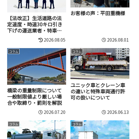
お客様の声：平田重機様
【法改正】生活道路の法
定速度・時速30キロ引き
下げの運送業者・特車許
可への影響と対策
2026.08.05
2026.08.01
コラム
コラム
ユニック車とクレーン車
橋梁の重量制限について
の違いと特殊車両通行許
一般制限値より厳しい場
可の扱いについて
合や取締り・罰則を解説
2026.07.20
2026.06.13
コラム
コラム