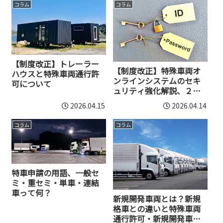
コラム
コラム
【制度改正】トレーラー
【制度改正】特殊車両オ
ハウスと特殊車両通行許
ンラインシステムのセキ
可について
ュリティ強化解説、２段
階認証・パスワード変更
2026.04.15
2026.04.14
など
コラム
コラム
特車申請の用語、一般セ
ミ・重セミ・単車・連結
車って何？
新規開発車両とは？新規
格車との違いと特殊車両
通行許可・新規開発車両